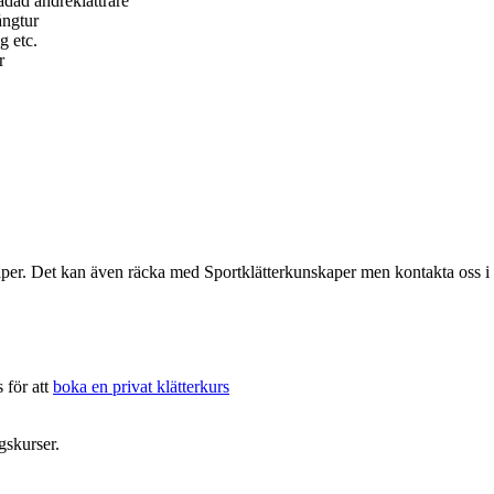
dad andreklättrare
ångtur
g etc.
r
er. Det kan även räcka med Sportklätterkunskaper men kontakta oss i s
 för att
boka en privat klätterkurs
gskurser.