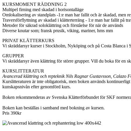
KURSMOMENT RÄDDNING 2
Multipel firning med skadad i horisontalläge
Omlokalisering av standplats -1:e man har fallit och är skadad, men repe
Traversförflyttning av skadad i klätterterräng - 1:e man har fallit på tra
Metoder för säkrad soloklättring och förståelse för när de används
Diverse knutar som; fransk prusik, viking, mariner, hms mm
PRIVAT KLÄTTERKURS
Vi skräddarsyr kurser i Stockholm, Nyköping och på Costa Blanca i Spa
GRUPPER
Vi skräddarsyr även klättring för större grupper. Vill du boka för en s
KURSLITTERATUR
Avancerad klättring och repteknik Nils Ragnar Gustavsson, Calazo F
Kurslitteraturen är inte obligatorisk, men boken används kontinuerligt 
kunskapsnivån efter genomförd kurs.
Boken rekommenderas av Svenska Klätterförbundet för SKF normerade 
Boken kan beställas i samband med bokning av kursen.
Pris 390kr