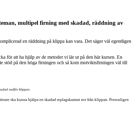
teman, multipel firning med skadad, räddning av
komplicerad en räddning på klippa kan vara. Det säger väl egentligen
ka för att ha hjälp av de metoder vi lär ut på den här kursen. En
te stöd på den höga firningen och så kom motviktsfirningen väl till
kadad nedför klippan.
lättrare ska kunna hjälpa en skadad replagskamrat ner från klippan. Personligen