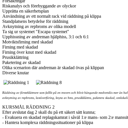
Försäkringar
Riskanalys och förebyggande av olyckor
Upprätta en säkerhetsplan
Användning av ett normalt rack vid räddning på klippa
Standplatsens betydelse för räddning
Avknytning av repbroms av olika modell
Ta sig ur systemet "Escapa systemet"
Upphissning av andreman hjälphiss, 3:1 och 6:1
Motviktsfirning med skadad
Firning med skadad
Firning över knut med skadad
Prusikklättring
Paketering av skadad
Olika scenarion där andreman är skadad övas på klippan
Diverse knutar
Räddning av försteklättrare som falllit på en travers och blivit hängande medvetslös mer än ha
avknytning av repbroms, lastöverföring, knyta av hms, prusikklättra, paketera skadad, omlokali
KURSMÅL RÄDDNING 2
Efter avslutat dag 2 skall du på ett säkert sätt kunna;
- Evakuera en skadad replagskamrat i såväl 1:e mans- som 2:e manssi
- Hantera komplexa räddningssituationer på klippa