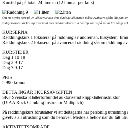
Kurstid på på totalt 24 timmar (12 timmar per kurs)
Om en olycka sker på en klättertur och den skadade klättraren måste evakueras från klippan av 
viktigt moment är firning över knut med skadad.Skarvar vi två rep kan vi på så vis fira långt o
KURSERNA
Räddningskurs 1 fokuserar på räddning av andreman, hissystem, firni
Räddningskurs 2 fokuserar på avancerad räddning såsom räddning av fö
KURSTIDER
Dag 1 10-18
Dag 2 9-17
Dag 3 9-17
PRIS
5 990 kronor
DETTA INGÅR I KURSAVGIFTEN
SKF Svenska Klätterförbundet auktoriserad klippklätterinstruktör
(UIAA Rock Climbing Instructor Multipitch)
På räddningskurs förutsätter vi att deltagarna har personlig utrustning 
givetvis all utrustning som du behöver. Meddela behov när du fått utru
AKTIVITETSOMRÅDE