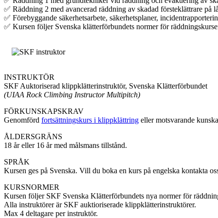
✅ Räddning 1 med grundtekniker vid räddning och evakuering av ska
✅ Räddning 2 med avancerad räddning av skadad försteklättrare på l
✅ Förebyggande säkerhetsarbete, säkerhetsplaner, incidentrapporterin
✅ Kursen följer Svenska klätterförbundets normer för räddningskurse
INSTRUKTÖR
SKF Auktoriserad klippklätterinstruktör, Svenska Klätterförbundet
(UIAA Rock Climbing Instructor Multipitch)
FÖRKUNSKAPSKRAV
Genomförd
fortsättningskurs i klippklättring
eller motsvarande kunskap
ÅLDERSGRÄNS
18 år eller 16 år med målsmans tillstånd.
SPRÅK
Kursen ges på Svenska. Vill du boka en kurs på engelska kontakta oss
KURSNORMER
Kursen följer SKF Svenska Klätterförbundets nya normer för räddnin
Alla instruktörer är SKF auktioriserade klippklätterinstruktörer.
Max 4 deltagare per instruktör.