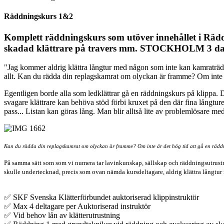
Räddningskurs 1&2
Komplett räddningskurs som utöver innehållet i Räd
skadad klättrare på travers mm. STOCKHOLM 3 dag
"Jag kommer aldrig klättra långtur med någon som inte kan kamraträdd
allt. Kan du rädda din replagskamrat om olyckan är framme? Om inte ä
Egentligen borde alla som ledklättrar gå en räddningskurs på klippa. De
svagare klättrare kan behöva stöd förbi kruxet på den där fina långtur
pass... Listan kan göras lång. Man blir alltså lite av problemlösare m
Kan du rädda din replagskamrat om olyckan är framme? Om inte är det hög tid att gå en räddn
På samma sätt som som vi numera tar lavinkunskap, sällskap och räddningsutrustning
skulle undertecknad, precis som ovan nämda kursdeltagare, aldrig klättra långtu
✅ SKF Svenska Klätterförbundet auktoriserad klippinstruktör
✅ Max 4 deltagare per Auktoriserad instruktör
✅ Vid behov lån av klätterutrustning