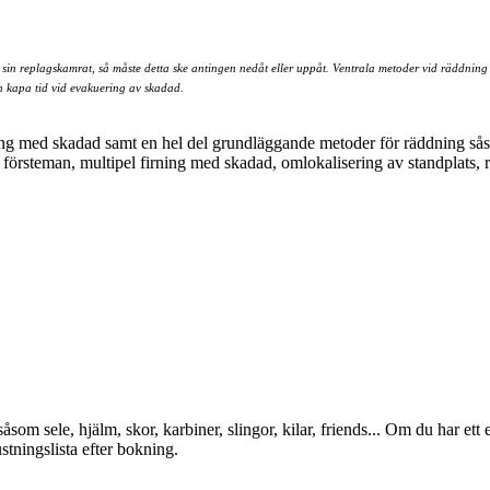
sin replagskamrat, så måste detta ske antingen nedåt eller uppåt. Ventrala metoder vid räddning 
ch kapa tid vid evakuering av skadad.
ng med skadad samt en hel del grundläggande metoder för räddning sås
rsteman, multipel firning med skadad, omlokalisering av standplats, r
såsom sele, hjälm, skor, karbiner, slingor, kilar, friends... Om du har et
stningslista efter bokning.