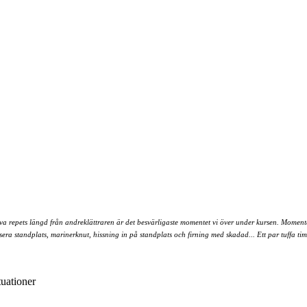
lva repets längd från andreklättraren är det besvärligaste momentet vi över under kursen. Moment
sera standplats, marinerknut, hissning in på standplats och firning med skadad... Ett par tuffa t
tuationer