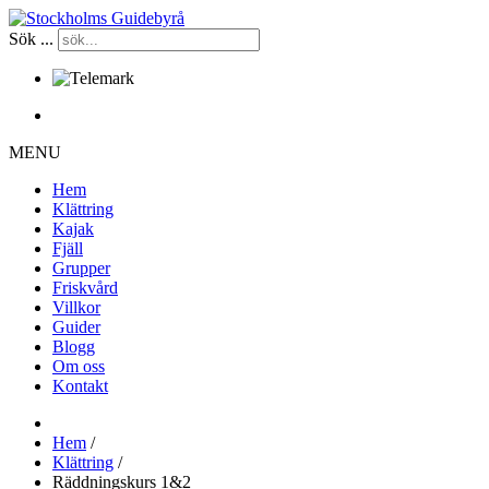
Sök ...
Certifierade kurser sedan 1998
MENU
Hem
Klättring
Kajak
Fjäll
Grupper
Friskvård
Villkor
Guider
Blogg
Om oss
Kontakt
Hem
/
Klättring
/
Räddningskurs 1&2