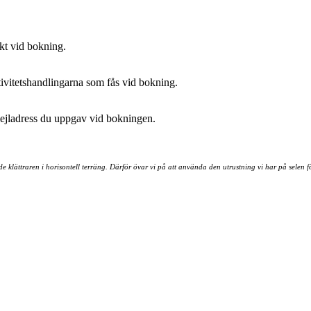
skt vid bokning.
ktivitetshandlingarna som fås vid bokning.
mejladress du uppgav vid bokningen.
klättraren i horisontell terräng. Därför övar vi på att använda den utrustning vi har på selen för