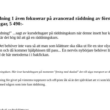
dning 1 även fokuserar på avancerad räddning av förs
ar, 5 490:-
ning!" ...sagt av kursdeltagare på räddningskurs när denne insett hur 
r det hög tid att gå en räddningskurs.
t behöver inte vara så att man som klättrare ska råka ut för en stor olyc
en och då kommer hjälphissen till pass... En nervös nybörjare behöver li
ed de här metoderna i i bakfickan.
ingskurs. Här övar kursdeltagare på momentet "firning med skadad" det vill säga transport av s
 för givet på vinterns toppturer och off-piste åk så är det självklart att vi som k
r med någon som inte kan räddning.