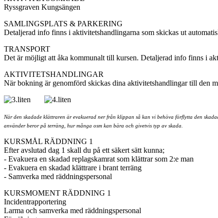
Ryssgraven Kungsängen
SAMLINGSPLATS & PARKERING
Detaljerad info finns i aktivitetshandlingarna som skickas ut automati
TRANSPORT
Det är möjligt att åka kommunalt till kursen. Detaljerad info finns i a
AKTIVITETSHANDLINGAR
När bokning är genomförd skickas dina aktivitetshandlingar till den 
När den skadade klättraren är evakuerad ner från klippan så kan vi behöva förflytta den skadade 
använder beror på terräng, hur många osm kan bära och givetvis typ av skada.
KURSMÅL RÄDDNING 1
Efter avslutad dag 1 skall du på ett säkert sätt kunna;
- Evakuera en skadad replagskamrat som klättrar som 2:e man
- Evakuera en skadad klättrare i brant terräng
- Samverka med räddningspersonal
KURSMOMENT RÄDDNING 1
Incidentrapportering
Larma och samverka med räddningspersonal