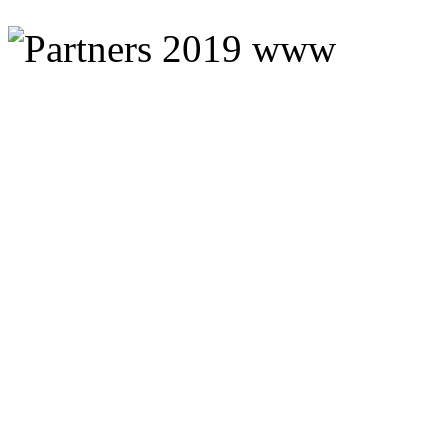
Stockholms Guidebyrå AB
Kajakkurser
K
lätterkurser
Postadress
Telefon: +46 70 670 55 97
Fjäll
c/o Ekholm
Säsong: 10 april-20 oktober
Friskvård
Rindögatan 52
Presentkort
115 58 Stockholm
Kontakta oss här