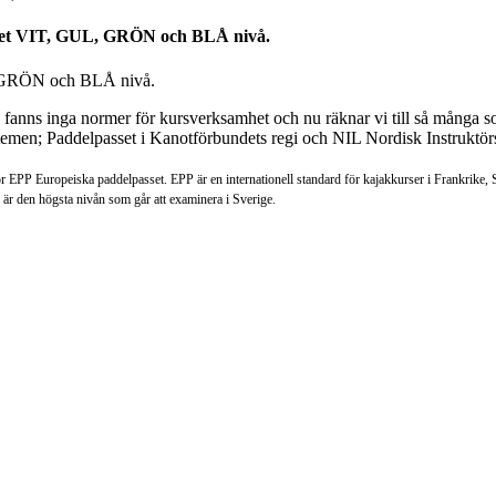
sset VIT, GUL, GRÖN och BLÅ nivå.
n fanns inga normer för kursverksamhet och nu räknar vi till så många
emen; Paddelpasset i Kanotförbundets regi och NIL Nordisk Instruktörsl
 EPP Europeiska paddelpasset. EPP är en internationell standard för kajakkurser i Frankrike, 
de är den högsta nivån som går att examinera i Sverige.