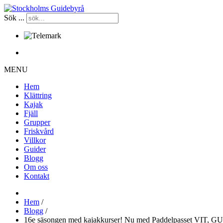
Sök ...
Certifierade kurser sedan 1998
MENU
Hem
Klättring
Kajak
Fjäll
Grupper
Friskvård
Villkor
Guider
Blogg
Om oss
Kontakt
Hem
/
Blogg
/
16e säsongen med kajakkurser! Nu med Paddelpasset VIT, 