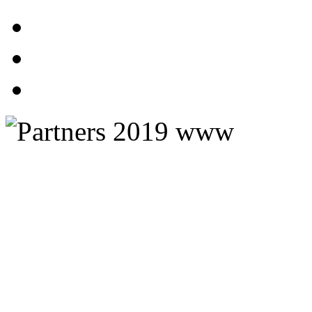
Stockholms Guidebyrå AB
Kajakkurser
K
lätterkurser
Postadress
Telefon: +46 70 670 55 97
Fjäll
c/o Ekholm
Säsong: 10 april-20 oktober
Friskvård
Rindögatan 52
Presentkort
115 58 Stockholm
Kontakta oss här