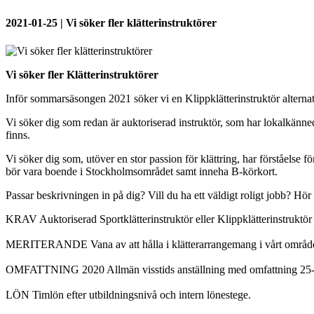
2021-01-25 | Vi söker fler klätterinstruktörer
Vi söker fler Klätterinstruktörer
Inför sommarsäsongen 2021 söker vi en Klippklätterinstruktör alterna
Vi söker dig som redan är auktoriserad instruktör, som har lokalkännedo
finns.
Vi söker dig som, utöver en stor passion för klättring, har förståelse 
bör vara boende i Stockholmsområdet samt inneha B-körkort.
Passar beskrivningen in på dig? Vill du ha ett väldigt roligt jobb? Hör
KRAV Auktoriserad Sportklätterinstruktör eller Klippklätterinstruktö
MERITERANDE Vana av att hålla i klätterarrangemang i vårt område. 
OMFATTNING 2020 Allmän visstids anställning med omfattning 25-50
LÖN Timlön efter utbildningsnivå och intern lönestege.