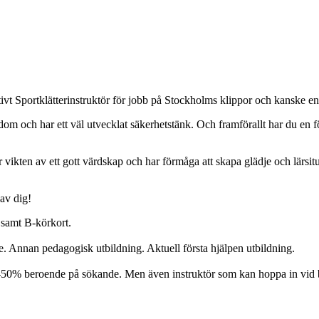
tivt Sportklätterinstruktör för jobb på Stockholms klippor och kanske 
m och har ett väl utvecklat säkerhetstänk. Och framförallt har du en förm
för vikten av ett gott värdskap och har förmåga att skapa glädje och lärs
 av dig!
r samt B-körkort.
Annan pedagogisk utbildning. Aktuell första hjälpen utbildning.
% beroende på sökande. Men även instruktör som kan hoppa in vid be