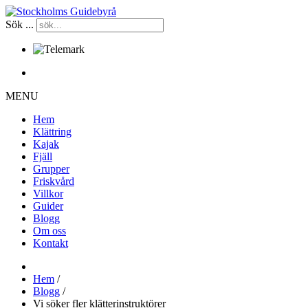
Sök ...
Certifierade kurser sedan 1998
MENU
Hem
Klättring
Kajak
Fjäll
Grupper
Friskvård
Villkor
Guider
Blogg
Om oss
Kontakt
Hem
/
Blogg
/
Vi söker fler klätterinstruktörer