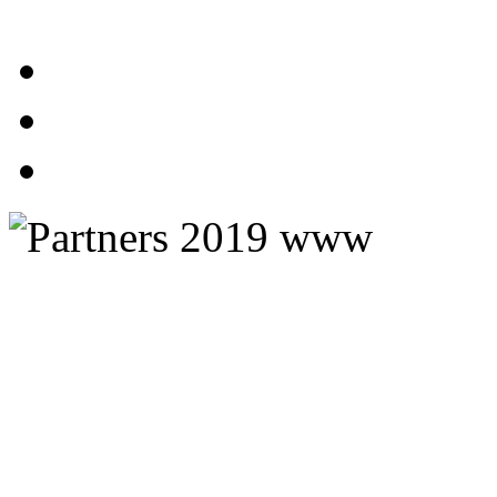
Stockholms Guidebyrå AB
Kajakkurser
K
lätterkurser
Postadress
Telefon: +46 70 670 55 97
Fjäll
c/o Ekholm
Säsong: 10 april-20 oktober
Friskvård
Rindögatan 52
Presentkort
115 58 Stockholm
Kontakta oss här