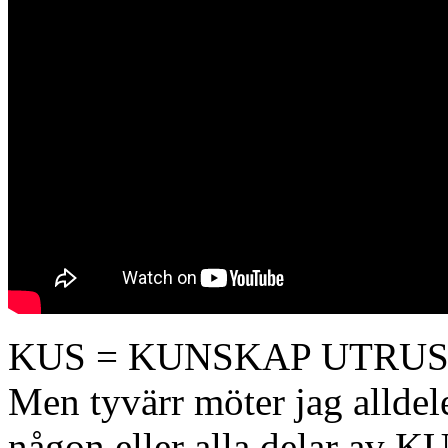
KUS = KUNSKAP UTRU
Men tyvärr möter jag allde
någon eller alla delar av K