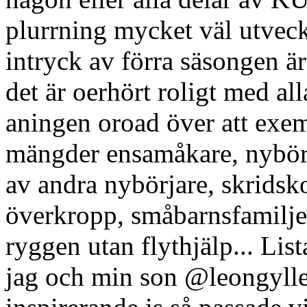
plurrning mycket väl utveckl
intryck av förra säsongen är
det är oerhört roligt med all
aningen oroad över att exem
mängder ensamåkare, nybörja
av andra nybörjare, skridsko
överkropp, småbarnsfamiljer
ryggen utan flythjälp... Lis
jag och min son @leongyllen