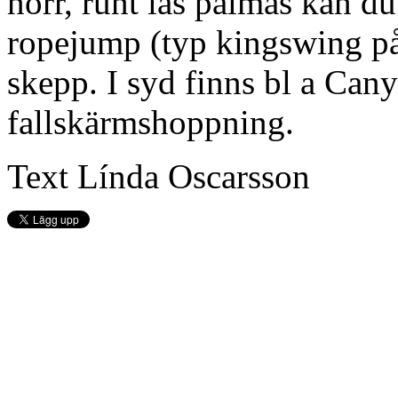
norr, runt las palmas kan d
ropejump (typ kingswing på 
skepp. I syd finns bl a Can
fallskärmshoppning.
Text Línda Oscarsson