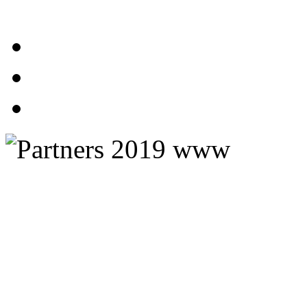
Stockholms Guidebyrå AB
Kajakkurser
K
lätterkurser
Postadress
Telefon: +46 70 670 55 97
Fjäll
c/o Ekholm
Säsong: 10 april-20 oktober
Friskvård
Rindögatan 52
Presentkort
115 58 Stockholm
Kontakta oss här